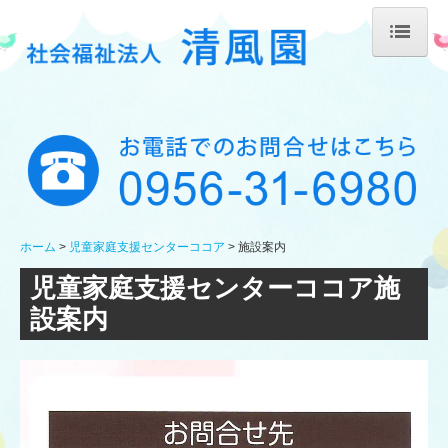
ホーム
法人概要
養護老人ホーム 清風園
施設案内
イベント情報
ホーム
児童家庭支援センターココア
施設案内
お知らせ
児童家庭支援センターココア施
児童養護施設 清風園
設案内
施設案内
イベント情報
児童家庭支援センターココア
施設案内